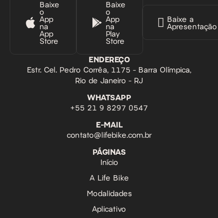
Baixe
Baixe
o
o
App
App
Baixe a
na
na
Apresentação
App
Play
Store
Store
ENDEREÇO
Estr. Cel. Pedro Corrêa, 1175 - Barra Olímpica,
Rio de Janeiro - RJ
WHATSAPP
‪+55 21 9 8297 0547‬
E-MAIL
contato@lifebike.com.br
PÁGINAS
Início
A Life Bike
Modalidades
Aplicativo