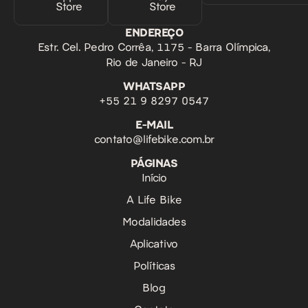
Store
Store
ENDEREÇO
Estr. Cel. Pedro Corrêa, 1175 - Barra Olímpica,
Rio de Janeiro - RJ
WHATSAPP
‪+55 21 9 8297 0547‬
E-MAIL
contato@lifebike.com.br
PÁGINAS
Início
A Life Bike
Modalidades
Aplicativo
Políticas
Blog