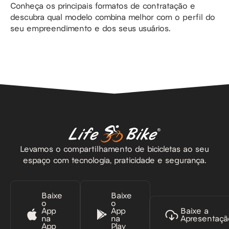
Conheça os principais formatos de contratação e
descubra qual modelo combina melhor com o perfil do
seu empreendimento e dos seus usuários.
Levamos o compartilhamento de bicicletas ao seu
espaço com tecnologia, praticidade e segurança.
Baixe
Baixe
o
o
App
App
Baixe a
na
na
Apresentaçã
App
Play